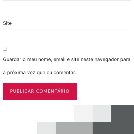
Site
Guardar o meu nome, email e site neste navegador para
a próxima vez que eu comentar.