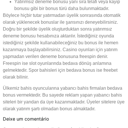
Yatırımsız deneme bonusu yanı sıra telafi veya kayıp
bonusu gibi bir bonus türü daha bulunmaktadır.
Böylece hiçbir tutar yatırmadan üyelik sonrasında otomatik
olarak yüklenecek bonuslar ile şansınızı deneyebilirsiniz.
Doğru bir şekilde üyelik oluşturduktan sonra yatırımsız
deneme bonusu hesabınıza aktarılır. İstediğiniz oyunda
istediğiniz şekilde kullanabileceğiniz bu bonus ile hemen
kazanmaya başlayabilirsiniz. Casino oyunları için yatırım
yapmadan verilen deneme bonusuna freespin denir.
Freespin ise slot oyunlarında bedava dönüş anlamına
gelmektedir. Spor bahisleri için bedava bonus ise freebet
olarak bilinir.
Ülkemiz bahis oyuncularına yabancı bahis firmaları bedava
bonus vermektedir. Bu sayede reklam yapan yabancı bahis
siteleri bir yandan da üye kazanmaktadır. Üyeler sitelere üye
olarak yatırım şartı olmadan bonus almaktadır.
Deixe um comentário